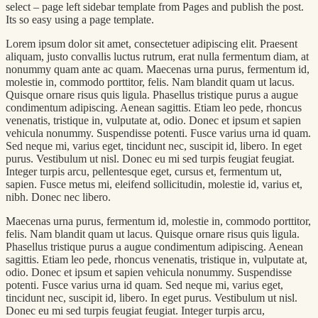
select – page left sidebar template from Pages and publish the post.
Its so easy using a page template.
Lorem ipsum dolor sit amet, consectetuer adipiscing elit. Praesent
aliquam, justo convallis luctus rutrum, erat nulla fermentum diam, at
nonummy quam ante ac quam. Maecenas urna purus, fermentum id,
molestie in, commodo porttitor, felis. Nam blandit quam ut lacus.
Quisque ornare risus quis ligula. Phasellus tristique purus a augue
condimentum adipiscing. Aenean sagittis. Etiam leo pede, rhoncus
venenatis, tristique in, vulputate at, odio. Donec et ipsum et sapien
vehicula nonummy. Suspendisse potenti. Fusce varius urna id quam.
Sed neque mi, varius eget, tincidunt nec, suscipit id, libero. In eget
purus. Vestibulum ut nisl. Donec eu mi sed turpis feugiat feugiat.
Integer turpis arcu, pellentesque eget, cursus et, fermentum ut,
sapien. Fusce metus mi, eleifend sollicitudin, molestie id, varius et,
nibh. Donec nec libero.
Maecenas urna purus, fermentum id, molestie in, commodo porttitor,
felis. Nam blandit quam ut lacus. Quisque ornare risus quis ligula.
Phasellus tristique purus a augue condimentum adipiscing. Aenean
sagittis. Etiam leo pede, rhoncus venenatis, tristique in, vulputate at,
odio. Donec et ipsum et sapien vehicula nonummy. Suspendisse
potenti. Fusce varius urna id quam. Sed neque mi, varius eget,
tincidunt nec, suscipit id, libero. In eget purus. Vestibulum ut nisl.
Donec eu mi sed turpis feugiat feugiat. Integer turpis arcu,