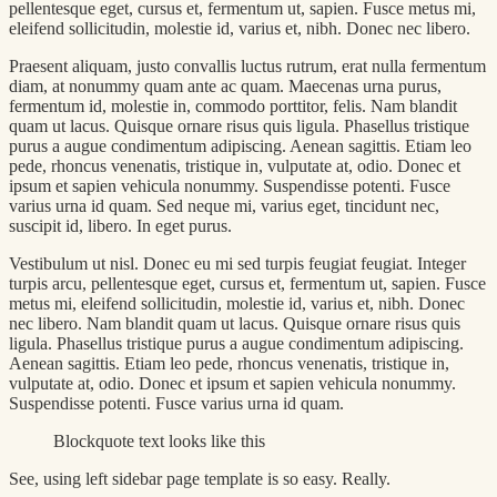
pellentesque eget, cursus et, fermentum ut, sapien. Fusce metus mi,
eleifend sollicitudin, molestie id, varius et, nibh. Donec nec libero.
Praesent aliquam, justo convallis luctus rutrum, erat nulla fermentum
diam, at nonummy quam ante ac quam. Maecenas urna purus,
fermentum id, molestie in, commodo porttitor, felis. Nam blandit
quam ut lacus. Quisque ornare risus quis ligula. Phasellus tristique
purus a augue condimentum adipiscing. Aenean sagittis. Etiam leo
pede, rhoncus venenatis, tristique in, vulputate at, odio. Donec et
ipsum et sapien vehicula nonummy. Suspendisse potenti. Fusce
varius urna id quam. Sed neque mi, varius eget, tincidunt nec,
suscipit id, libero. In eget purus.
Vestibulum ut nisl. Donec eu mi sed turpis feugiat feugiat. Integer
turpis arcu, pellentesque eget, cursus et, fermentum ut, sapien. Fusce
metus mi, eleifend sollicitudin, molestie id, varius et, nibh. Donec
nec libero. Nam blandit quam ut lacus. Quisque ornare risus quis
ligula. Phasellus tristique purus a augue condimentum adipiscing.
Aenean sagittis. Etiam leo pede, rhoncus venenatis, tristique in,
vulputate at, odio. Donec et ipsum et sapien vehicula nonummy.
Suspendisse potenti. Fusce varius urna id quam.
Blockquote text looks like this
See, using left sidebar page template is so easy. Really.