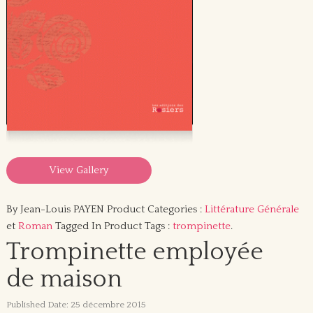
View Gallery
By Jean-Louis PAYEN
Product Categories :
Littérature Générale
et
Roman
Tagged In Product Tags :
trompinette
.
Trompinette employée
de maison
Published Date: 25 décembre 2015