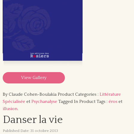
View Gallery
By Claude Cohen-Boulakia
Product Categories :
Littérature
Spécialisée
et
Psychanalyse
Tagged In Product Tags :
éros
et
illusion
.
Danser la vie
Published Date: 31 octobre 2013