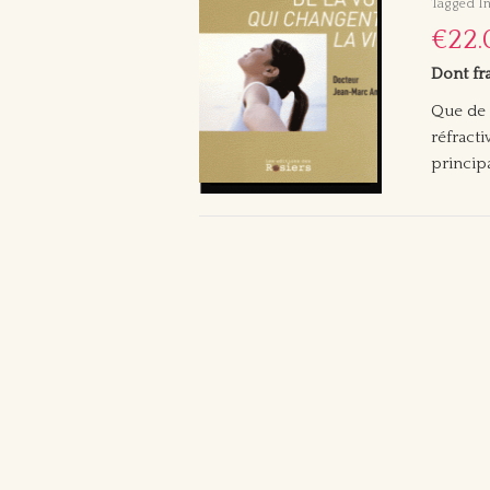
Tagged In
€22.
Dont fr
Que de 
réfracti
princip