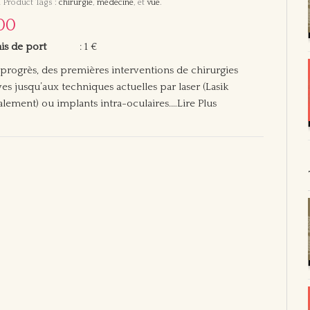
 Product Tags :
chirurgie
,
médecine
, et
vue
.
00
ais de port
: 1 €
progrès, des premières interventions de chirurgies
ves jusqu’aux techniques actuelles par laser (Lasik
alement) ou implants intra-oculaires.
…Lire Plus