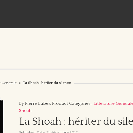
e Générale
»
La Shoah : hériter du silence
By Pierre Lubek
Product Categories :
Littérature Général
Shoah
.
La Shoah : hériter du sil
Published Date: 31 décembre 2012