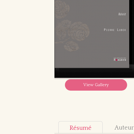
View Gallery
Auteur
Résumé