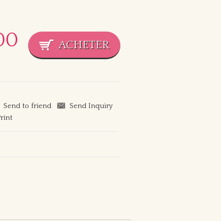
00
Send to friend
Send Inquiry
rint