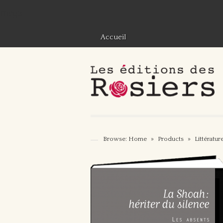
mega
Accueil
Browse:
Home
»
Products
»
Littératur